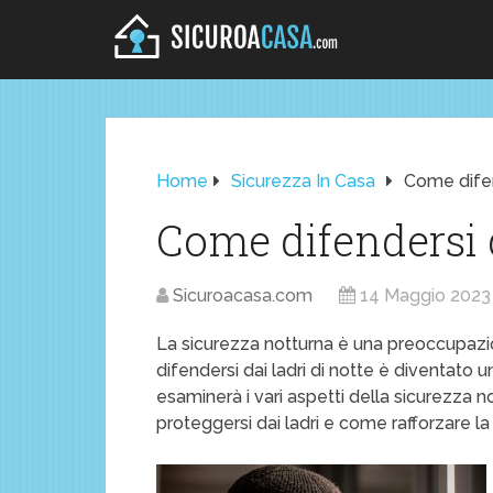
Home
Sicurezza In Casa
Come difen
Come difendersi d
Sicuroacasa.com
14 Maggio 2023
La sicurezza notturna è una preoccupaz
difendersi dai ladri di notte è diventato 
esaminerà i vari aspetti della sicurezza 
proteggersi dai ladri e come rafforzare la