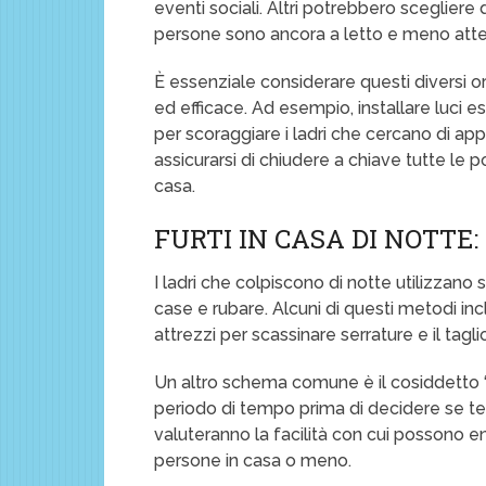
eventi sociali. Altri potrebbero scegliere
persone sono ancora a letto e meno atte
È essenziale considerare questi diversi o
ed efficace. Ad esempio, installare luci 
per scoraggiare i ladri che cercano di appr
assicurarsi di chiudere a chiave tutte le p
casa.
FURTI IN CASA DI NOTTE
I ladri che colpiscono di notte utilizzano 
case e rubare. Alcuni di questi metodi inclu
attrezzi per scassinare serrature e il taglio
Un altro schema comune è il cosiddetto “c
periodo di tempo prima di decidere se te
valuteranno la facilità con cui possono en
persone in casa o meno.