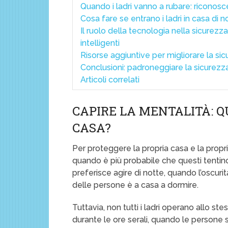
Quando i ladri vanno a rubare: riconoscer
Cosa fare se entrano i ladri in casa di 
Il ruolo della tecnologia nella sicurezza
intelligenti
Risorse aggiuntive per migliorare la si
Conclusioni: padroneggiare la sicurezza
Articoli correlati
CAPIRE LA MENTALITÀ: Q
CASA?
Per proteggere la propria casa e la propr
quando è più probabile che questi tentino
preferisce agire di notte, quando l’oscuri
delle persone è a casa a dormire.
Tuttavia, non tutti i ladri operano allo s
durante le ore serali, quando le persone 