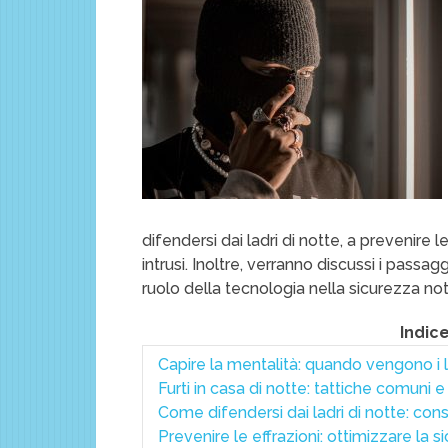
difendersi dai ladri di notte, a prevenire l
intrusi. Inoltre, verranno discussi i passagg
ruolo della tecnologia nella sicurezza not
Indic
Capire la mentalità: quando vengono i l
Furti in casa di notte: tattiche comuni 
Come difendersi dai ladri di notte: consi
Prevenire le effrazioni: ottimizzare la