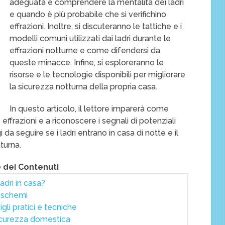
adeguata è comprendere la mentalità dei ladri
e quando è più probabile che si verifichino
effrazioni. Inoltre, si discuteranno le tattiche e i
modelli comuni utilizzati dai ladri durante le
effrazioni notturne e come difendersi da
queste minacce. Infine, si esploreranno le
risorse e le tecnologie disponibili per migliorare
la sicurezza notturna della propria casa.
In questo articolo, il lettore imparerà come
e effrazioni e a riconoscere i segnali di potenziali
i da seguire se i ladri entrano in casa di notte e il
turna.
e dei Contenuti
adri in casa?
e schemi
gli pratici e tecniche
 sicurezza domestica