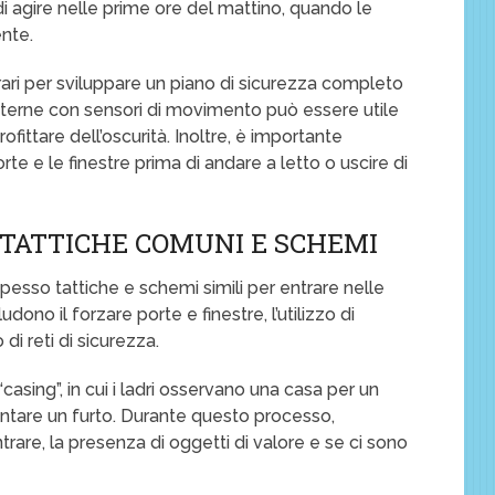
 di agire nelle prime ore del mattino, quando le
nte.
rari per sviluppare un piano di sicurezza completo
esterne con sensori di movimento può essere utile
ofittare dell’oscurità. Inoltre, è importante
orte e le finestre prima di andare a letto o uscire di
: TATTICHE COMUNI E SCHEMI
spesso tattiche e schemi simili per entrare nelle
dono il forzare porte e finestre, l’utilizzo di
 di reti di sicurezza.
asing”, in cui i ladri osservano una casa per un
ntare un furto. Durante questo processo,
trare, la presenza di oggetti di valore e se ci sono