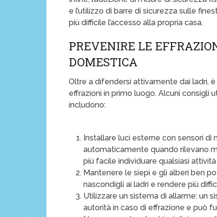
e l’utilizzo di barre di sicurezza sulle fine
più difficile l’accesso alla propria casa.
PREVENIRE LE EFFRAZION
DOMESTICA
Oltre a difendersi attivamente dai ladri,
effrazioni in primo luogo. Alcuni consigli 
includono:
Installare luci esterne con sensori d
automaticamente quando rilevano mov
più facile individuare qualsiasi attivit
Mantenere le siepi e gli alberi ben p
nascondigli ai ladri e rendere più diffic
Utilizzare un sistema di allarme: un s
autorità in caso di effrazione e può f