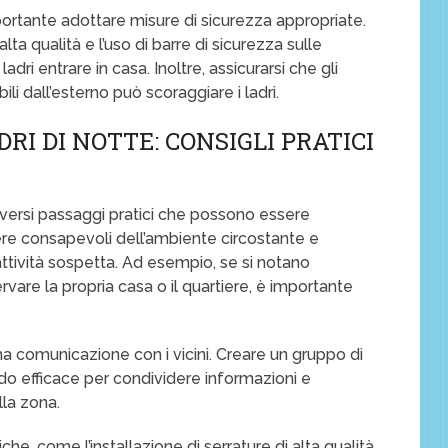
portante adottare misure di sicurezza appropriate.
alta qualità e l’uso di barre di sicurezza sulle
ladri entrare in casa. Inoltre, assicurarsi che gli
ili dall’esterno può scoraggiare i ladri.
RI DI NOTTE: CONSIGLI PRATICI
 diversi passaggi pratici che possono essere
sere consapevoli dell’ambiente circostante e
attività sospetta. Ad esempio, se si notano
re la propria casa o il quartiere, è importante
a comunicazione con i vicini. Creare un gruppo di
do efficace per condividere informazioni e
lla zona.
iche, come l’installazione di serrature di alta qualità