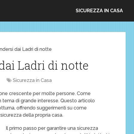
SICUREZZA IN CASA
dersi dai Ladri di notte
ai Ladri di notte
Sicurezza in Casa
ione crescente per molte persone. Come
un tema di grande interesse. Questo articolo
notturna, offrendo suggerimenti su come
 sicurezza della propria casa.
Il primo passo per garantire una sicurezza